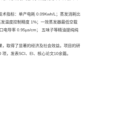
标：单产电耗 0.09Kwh/L；蒸发消耗比
各级蒸发温度控制精度 1%；一效蒸发器最低空载
口电导率 0.95µs/cm； 五味子等精油提纯纯
果，取得了显著的经济及社会效益。项目的研
，发表SCI、EI、核心论文10余篇。